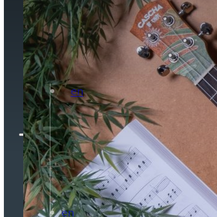
WIR ÜBER UNS
KARRIERE
KONTAKT
MARKEN
en
de
Wir über uns
Karriere
Kontakt
Marken
en