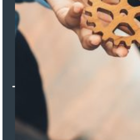
WIR ÜBER UNS
KARRIERE
KONTAKT
MARKEN
EN
DE
Wir über uns
Karriere
Kontakt
Marken
EN